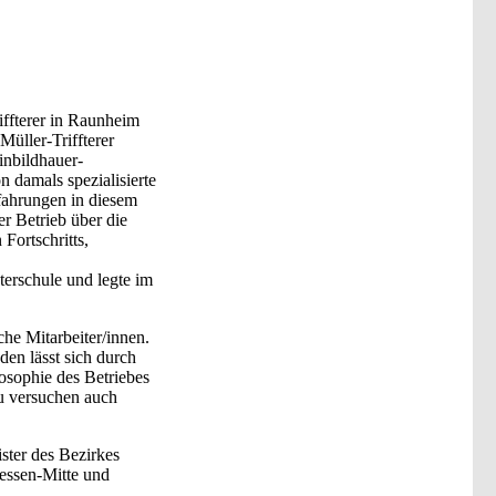
ffterer in Raunheim
üller-Triffterer
inbildhauer-
 damals spezialisierte
fahrungen in diesem
r Betrieb über die
Fortschritts,
terschule und legte im
he Mitarbeiter/innen.
en lässt sich durch
osophie des Betriebes
zu versuchen auch
ster des Bezirkes
essen-Mitte und
.