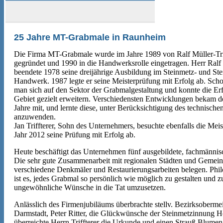
25 Jahre MT-Grabmale in Raunheim
Die Firma MT-Grabmale wurde im Jahre 1989 von Ralf Müller-Tri
gegründet und 1990 in die Handwerksrolle eingetragen. Herr Ralf M
beendete 1978 seine dreijährige Ausbildung im Steinmetz- und Ste
Handwerk. 1987 legte er seine Meisterprüfung mit Erfolg ab. Schon
man sich auf den Sektor der Grabmalgestaltung und konnte die Er
Gebiet gezielt erweitern. Verschiedensten Entwicklungen bekam de
Jahre mit, und lernte diese, unter Berücksichtigung des technischen 
anzuwenden.
Jan Triffterer, Sohn des Unternehmers, besuchte ebenfalls die Meis
Jahr 2012 seine Prüfung mit Erfolg ab.
Heute beschäftigt das Unternehmen fünf ausgebildete, fachmännisc
Die sehr gute Zusammenarbeit mit regionalen Städten und Gemeind
verschiedene Denkmäler und Restaurierungsarbeiten belegen. Phil
ist es, jedes Grabmal so persönlich wie möglich zu gestalten und 
ungewöhnliche Wünsche in die Tat umzusetzen.
Anlässlich des Firmenjubiläums überbrachte stellv. Bezirksobermei
Darmstadt, Peter Ritter, die Glückwünsche der Steinmetzinnung H
überreichte Herrn Triffterer die Urkunde und einen Strauß Blumen