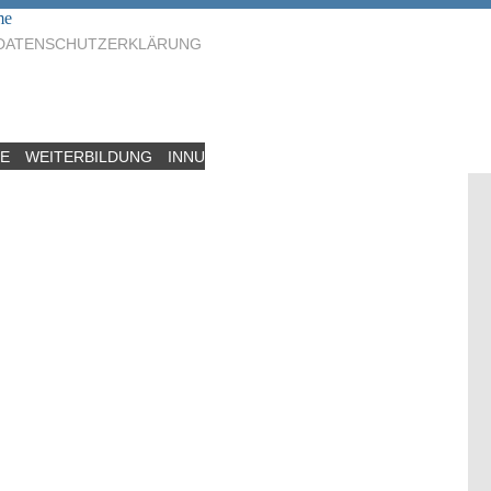
me
DATENSCHUTZERKLÄRUNG
CE
WEITERBILDUNG
INNUNG
AUSBILDUNG
BBO SCHLÜCHTER