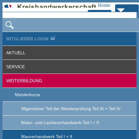
Home
Navig
Zur
bersp
Navigation
MITGLIEDER LOGIN
AKTUELL
SERVICE
WEITERBILDUNG
Meisterkurse
Allgemeiner Teil der Meisterprüfung Teil III + Teil IV
Maler- und Lackiererhandwerk Teil I + II
Maurerhandwerk Teil I + II