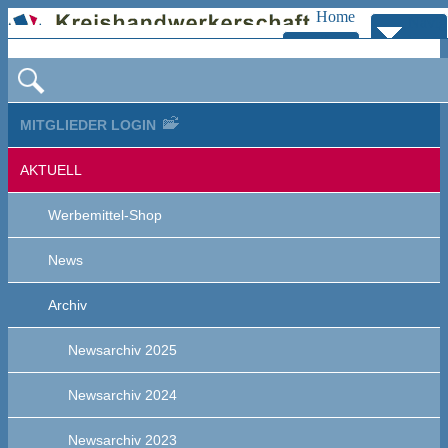
Home
Navig
Zur
bersp
Navigation
MITGLIEDER LOGIN
AKTUELL
Werbemittel-Shop
News
Archiv
Newsarchiv 2025
Newsarchiv 2024
Newsarchiv 2023