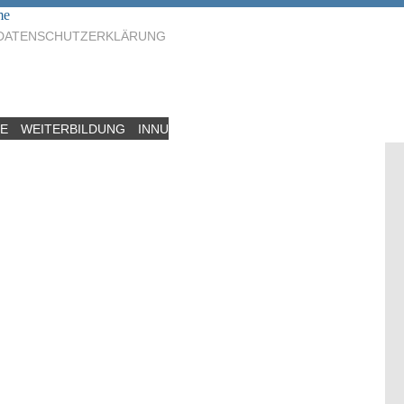
me
DATENSCHUTZERKLÄRUNG
CE
WEITERBILDUNG
INNUNG
AUSBILDUNG
BBO SCHLÜCHTER