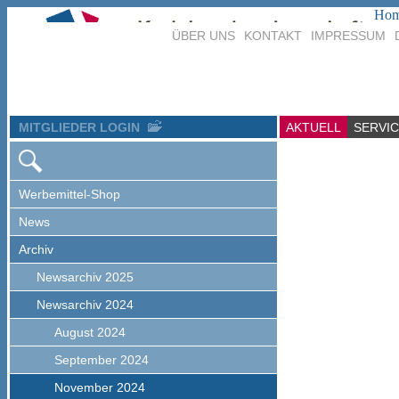
Ho
ÜBER UNS
KONTAKT
IMPRESSUM
MITGLIEDER LOGIN
AKTUELL
SERVI
Werbemittel-Shop
News
Archiv
Newsarchiv 2025
Newsarchiv 2024
August 2024
September 2024
November 2024