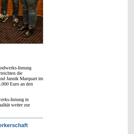
handwerks-Innung
eichten die
nd Jannik Marquart im
6.000 Euro an den
werks-Innung in
lität weiter zur
erkerschaft