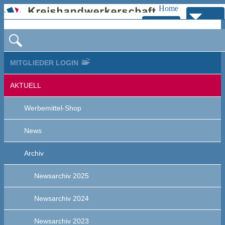
Home
Navig
Zur
bersp
Navigation
MITGLIEDER LOGIN
AKTUELL
Werbemittel-Shop
News
Archiv
Newsarchiv 2025
Newsarchiv 2024
Newsarchiv 2023