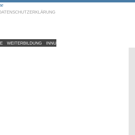
me
DATENSCHUTZERKLÄRUNG
CE
WEITERBILDUNG
INNUNG
AUSBILDUNG
BBO SCHLÜCHTER