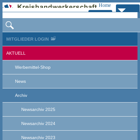
Home
Navig
Zur
bersp
Navigation
MITGLIEDER LOGIN
AKTUELL
Werbemittel-Shop
News
Archiv
Newsarchiv 2025
Newsarchiv 2024
Newsarchiv 2023