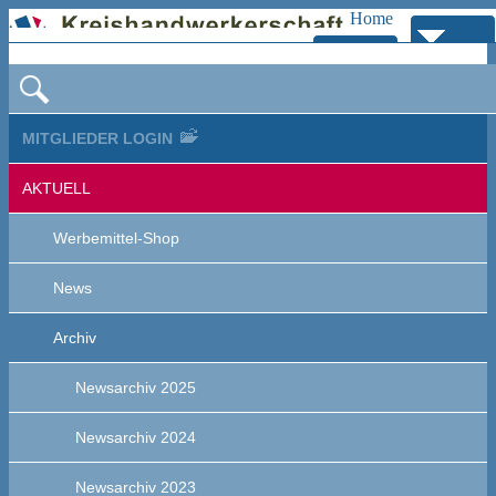
Home
Navig
Zur
bersp
Navigation
MITGLIEDER LOGIN
AKTUELL
Werbemittel-Shop
News
Archiv
Newsarchiv 2025
Newsarchiv 2024
Newsarchiv 2023