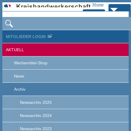
Home
Navig
Zur
bersp
Navigation
MITGLIEDER LOGIN
AKTUELL
Werbemittel-Shop
News
Archiv
Newsarchiv 2025
Newsarchiv 2024
Newsarchiv 2023